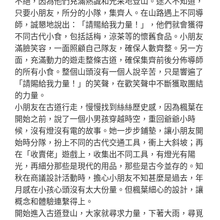
不絕，因為他們充滿熱誠和光采地登山。途人不知道，
只要小朋友，所分的小隊，集齊人。在山路遇上不同導
師，誠懇地說出：「請𧶽給我力量！」，他們就會獲得
不同古代小食，包括話梅，涼茶等的懷舊食品。小朋友
滿臉笑容，一面照顧自己隊友，確保人數齊整。另一方
面，充滿動力的遊走整條古道，確保集齊前後分佈導師
的所有小食。整個山頭沒有一個人說辛苦，只是響遍了
「請賜給我力量！」的笑聲，在歡笑聲中不斷獲取團結
的力量。
小朋友在古道行走，慢慢找到絲絲歷史感，因為楓葉在
開始之前，說了一個小男孩穿越時空，重回爺爺小時
候，沒有燈沒有電的故事。她一步步鋪墊，讓小朋友開
始時分隊，扮上不同的古代交通工具，衝上大斜坡；再
在「收賣佬」遊戲上，收集出不同工具，有燈光有陽
光，再細分那些是現代的用品，那些是古今並存的。知
秋在商議設計活動時，擔心小朋友不知甚麼是過去，年
月感在小孩心頭沒有太大份量。但楓葉細心的設計，讓
概念和體驗連繫得上。
開始進入古道登山，大家就尋求力量，下著大雨，尋覓