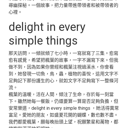
尋幽探秘。一個故事，把力量帶進帶領者和被帶領者的
心𥚃。
delight in every
simple things
那天訪問，一傾就傾了七小時，一寫就寫了三集。愈寫
愈有感覺，希望把楓葉的故事，一字不漏寫下來。但我
做不到，因為如果你曾經和楓葉注視過溪水，你會看
到，她發現一切魚，鳥，蟲，植物的喜悅，這用文字不
足夠記下那份護生的心，就如文字不足夠寫下一整條河
流。
楓葉的溫暖，活在人間，傾注了生命，存於每一刻當
下。雖然她每一餐飯，仍還要算一算是否足夠負擔，但
安常樂道，delight in every simple things ，她活得異常
富足。愛她的朋友，如盛夏花開的蝴蝶，數也數不盡。
我們都愛楓葉，願每晚抬頭上望，祝願繁星和萬物，都