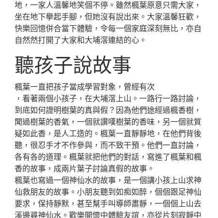
地，一家人溫馨地笑個不停。雖然楓葉原意只需大家，
坐在地下擧起手腳，但她沒有說出來。大家溫馨狂歡，
快樂回憶併合當下體驗，令每一個家庭深刻無比，亦自
自然然打開了大家和大埔滘連結的心。
聽孩子說故事
楓葉一直把孩子當成學習對象，曾經有次
，看著兩個小孩子，在大埔滘上山。一路行一路討論，
到底如何證明樹葉的真與假？因為他們途經過楓香樹，
聞過樹葉的香氣，一個就讚嘆樹葉的香味，另一個就質
疑如此香，是人工造的。楓葉一直靜靜地，在他們背後
聽，很忍手才不作參與，而不致干預。他們一直討論，
各有各的道理。楓葉就把他們的對話，寫進了楓葉和楓
香的故事，成兩片葉子討論真假的故事。
楓葉也寫過一個神仙水的故事，是一個講小孩上山求神
仙救朋友的故事。小朋友聽到如痴如醉，個個跟足神仙
要求，保持靜默，甚至幫手叫導師肅靜，一個個上山去
溪邊尋神仙水。歡樂開懷中體驗友誼，亦從片刻寂靜中