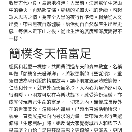
收集古代小食，豪邁地推進；入黑前，海鳥幫忙生起雨
中的柴火，再點起艾條，絲絲的光如火把的延續，勾起
眾人思古之情，為完全入黑的夜行作準備。楓葉從人文
出發，帶來黑夜自然體驗，讓活動自自然然產生出歷史
感，每個人走下山之後，從此生活的廣度和深度變得不
一樣。
簡樸冬天悟富足
楓葉和我愛一棵樹，共同帶領過冬天的森林教室，名稱
叫做「簡樸冬天暖洋洋」，將狄更斯的《聖誕頌》，重
新包裝為現代版的精靈故事，讓小朋友親身體驗慷慨、
仁慈和分享，就算外面天氣多冷，人內心力量仍然可以
很溫暖。小朋友可以在喜樂狀態下，感受這份溫暖，亦
成就發現自己生命的富足，一切求之內，無懼成長後外
在的世事變改。這種往內體驗，已超出普通活動所求。
楓葉一直發展這種向內尋求的力量，當帶領大地行者選
修課「生態農耕」時，她反問大家覺得城市人和鄕下人
是甚麼？自給自足是甚麼意思？更瞭解，更深思，更明