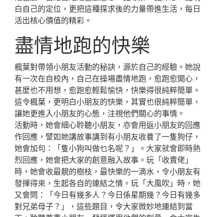
白自己的定位，更把這種探求後的力量帶進生活，每日
活出核心價值的精彩。
盡情地跑的快樂
楓葉對帶領小朋友活動的秘訣，源於自己的經驗。她說
有一次在自校內，自己在操場盡情地跑，愈跑愈開心，
甚麼也不用想，愈跑愈輕鬆愉快，快樂得很純粹簡單。
這令楓葉，更明白小朋友的快樂，其實也很純粹簡單，
讓她更進入小朋友的心態，注視他們關心的事情。
活動時，她會細心聆聽小朋友，亦會用返小朋友的回應
作回應，譬如她講故事講到有小朋友收養了一隻狗仔，
她會加句：「隻小狗叫做乜名呢？」。大家就會即時熱
烈回應，她會把大家的創意融入故事。玩「收賣佬」
時，她會收最靚的樹枝，最快樂的一滴水，令小朋友有
發揮得來，生起各自的連結之情。玩「大風吹」時，她
又會問：「今日有幾多人？今日係星期幾？今日有幾多
對兄弟母子？」，這些題目，令大家微妙地連結到當