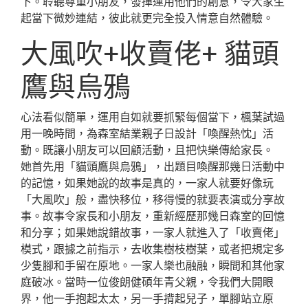
下。聆聽尊重小朋友，發揮運用他們的創意，令大家生
起當下微妙連結，彼此就更完全投入情意自然體驗。
大風吹+收賣佬+ 貓頭
鷹與烏鴉
心法看似簡單，運用自如就要抓緊每個當下，楓葉試過
用一晚時間，為森室結業親子日設計「喚醒熱忱」活
動。既讓小朋友可以回顧活動，且把快樂傳給家長。
她首先用「貓頭鷹與烏鴉」，出題目喚醒那幾日活動中
的記憶，如果她說的故事是真的，一家人就要好像玩
「大風吹」般，盡快移位，移得慢的就要表演或分享故
事。故事令家長和小朋友，重新經歷那幾日森室的回憶
和分享；如果她說錯故事，一家人就進入了「收賣佬」
模式，跟據之前指示，去收集樹枝樹葉，或者把規定多
少隻腳和手留在原地。一家人樂也融融，瞬間和其他家
庭破冰。當時一位俊朗健碩年青父親，令我們大開眼
界，他一手抱起太太，另一手揹起兒子，單腳站立原