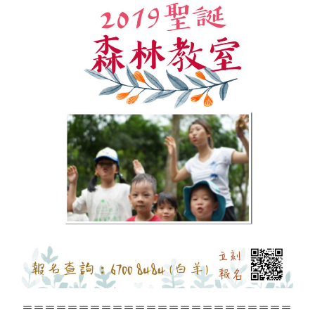
＝＝＝＝＝＝＝＝＝＝＝＝＝＝＝＝＝＝＝＝＝＝＝＝