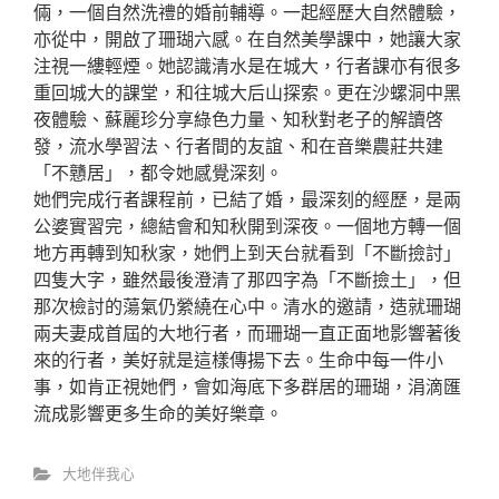
倆，一個自然洗禮的婚前輔導。一起經歷大自然體驗，
亦從中，開啟了珊瑚六感。在自然美學課中，她讓大家
注視一縷輕煙。她認識清水是在城大，行者課亦有很多
重回城大的課堂，和往城大后山探索。更在沙螺洞中黑
夜體驗、蘇麗珍分享綠色力量、知秋對老子的解讀啓
發，流水學習法、行者間的友誼、和在音樂農莊共建
「不戇居」，都令她感覺深刻。
她們完成行者課程前，已結了婚，最深刻的經歷，是兩
公婆實習完，總結會和知秋開到深夜。一個地方轉一個
地方再轉到知秋家，她們上到天台就看到「不斷撿討」
四隻大字，雖然最後澄清了那四字為「不斷撿土」，但
那次檢討的蕩氣仍縈繞在心中。清水的邀請，造就珊瑚
兩夫妻成首屆的大地行者，而珊瑚一直正面地影響著後
來的行者，美好就是這樣傳揚下去。生命中每一件小
事，如肯正視她們，會如海底下多群居的珊瑚，涓滴匯
流成影響更多生命的美好樂章。
大地伴我心