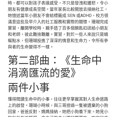
時，都可以對孩子表達感受，不只是發洩和遷怒，令小
朋友有健康成長空間。當年家長比較開放去接納社工，
她憶述當年小朋友不會給標籤成 SEN 或ADHD，校方很
滿意這些及早介入的社工服務和實際的關懷。珊瑚完成
實習，離開學校時，親手造了百多個鎖匙扣送給小朋友
和老師，彼此難捨難離。實習，對於一些人來說只是蜻
蜒點水，但珊瑚投進了深深的情意和生命力，令所有參
與者的生命變得不一樣。
第二部曲：《生命中
涓滴匯流的愛》
兩件小事
懂得閱讀生命中的小事，往往更早掌握其對人生命道路
上的啟發。珊瑚小時候，與三哥撿過一隻被遺棄的小狗
回家，爸爸反對，媽媽接納，她把小狗養下來。她見小