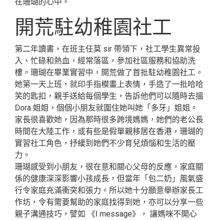
在珊瑚的心中。
開荒駐幼稚園社工
第二年讀書，在班主任莫 sir 帶領下，社工學生異常投
入、忙碌和熱血，經常落區，參加社區服務和協助洗
樓。珊瑚在畢業實習中，開荒做了首批駐幼稚園社工。
她第一天上班，就印手指模畫上表情，手造了一批哈哈
笑的匙扣，親手送給每個學生，告訴他們可以隨時去搵
Dora 姐姐，個個小朋友就圍住她叫她「多牙」姐姐。
家長很喜歡她，因為那時很多跨境媽媽，她們的老公長
時間在大陸工作，或有些是假單親移居在香港，珊瑚的
實習社工角色，抒緩到她們不少育兒煩惱和生活的壓
力。
珊瑚感受到小朋友，很在意和關心父母的反應，家庭關
係的健康深深影響小孩成長，但當年「包二奶」風氣盛
行令家庭充滿衝突和張力。所以她十分願意舉辦家長工
作坊，令有需要幫助的家庭找得到她，亦可以分享一些
親子溝通技巧，譬如 《I message》， 讓媽咪不開心