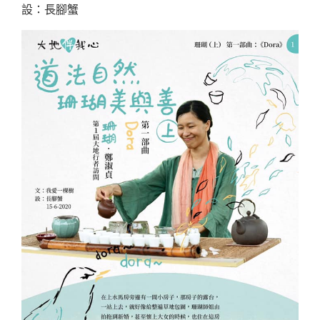
設：長腳蟹