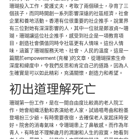
珊瑚投入工作，愛護丈夫，考取了兩個碩士，孕育了三
個孩子，而同時開創一系列影響深遠的社區經濟，社會
企業和養地活動。香港有位很重要的社企推手，說業界
有三位對她有深深影響的人，其中一位就是鄭淑貞～珊
瑚，珊瑚讓這位社企推手，感受到社企是一項教育項
目，創造社會價值同時令社區更有人情味。這份人情
味，涵蓋了珊瑚服務天地、社會、人民的溫度，這是一
篇關於empowerment (充權 )的文章，從珊瑚探索生命
深度和緯度中，令我們反思和肯定自己的道路，因為人
生確實是可以如此精彩，充滿關懷，創造力和希望。
初出道理解死亡
珊瑚第一份工作，是在一間自由度比較高的老人院工
作，她會組織活動和表演給老人家，試過唱粤曲和粉墨
登場扮三少爺。有時需要夜宿，去確保老人家起床時安
好。院舍的消毒氣味，令珊瑚患上了鼻敏感。而作為年
青人，有時並不理解歲月的凋謝和人生的寂寞，她看到