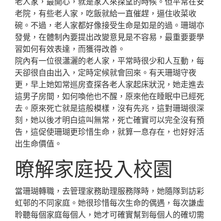
老人家，最開心，就是家人來探望的時候。但平常在安
老院，有些老人家，吃飯就給一直催趕，逼住收菜收
碗。不過，老人家都好像接受生命是如是的過。珊瑚亦
發覺，在體制內要提出改變意見是不容易，最重要要學
習如何有效表達，而獲得改善。
院內有一位很瀟灑的老人家，平常時很少和人互動，每
天卻很自由出入，定時定候就會回來。有天珊瑚守夜
更，早上她如常巡房查探各老人家起床狀況，她走進去
這男子房間，如何喚他也不醒，原來他在睡眠中已經死
去。原來死亡就是這般模樣，沒有先兆，這對珊瑚很深
刻，她以後才明白這叫無常，死亡確實可以完全沒有預
告，這促使珊瑚更珍惜生命，就算一息存在，也好好活
出生命價值。
暸解家庭投入校園
當珊瑚轉職，去管理家務助理服務隊時，她隨隊到訪彩
虹邨的不同家庭。她很珍惜每次生命的偶遇，每次謙虛
聆聽每個家庭每個人，她才可確實幫到每個人的確切需