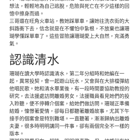
想法，輕輕地為自己逃脫，危險與死亡在不少這樣的回
憶中擦身而過。
三哥還在旺角火車站，教她踩單車，讓她往洗衣街的大
斜路衝下去，信念就是在不懼怕中紥根，不放棄也讓珊
瑚學懂踩單車了。這些冒險讓珊瑚愛上大自然，充滿勇
氣。
認識清水
珊瑚在讀大學時認識清水，第二年分組時和她編在一
起，異常投契，會一起遊山玩水，又會與在大排檔彈結
他唱民歌。她和清水畢業後，有一段時間要協助教授的
研究，去法援處訪問離婚男女，法援職員看見她們的投
入聆聽，便不停轉介個案，給她們做訪問。珊瑚正準備
結婚，憧憬著愛情，卻每日都聽著離婚故事，尤其下午
接手的個案會是特別難堪。一直聽著，漸漸歸納出離婚
夫妻，很多時明明講同一件事，卻有兩個完全不一樣的
版本。