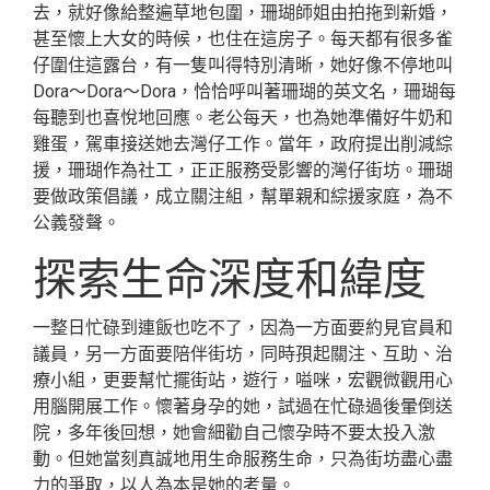
去，就好像給整遍草地包圍，珊瑚師姐由拍拖到新婚，
甚至懷上大女的時候，也住在這房子。每天都有很多雀
仔圍住這露台，有一隻叫得特別清晰，她好像不停地叫
Dora～Dora～Dora，恰恰呼叫著珊瑚的英文名，珊瑚每
每聽到也喜悅地回應。老公每天，也為她準備好牛奶和
雞蛋，駕車接送她去灣仔工作。當年，政府提出削減綜
援，珊瑚作為社工，正正服務受影響的灣仔街坊。珊瑚
要做政策倡議，成立關注組，幫單親和綜援家庭，為不
公義發聲。
探索生命深度和緯度
一整日忙碌到連飯也吃不了，因為一方面要約見官員和
議員，另一方面要陪伴街坊，同時孭起關注、互助、治
療小組，更要幫忙擺街站，遊行，嗌咪，宏觀微觀用心
用腦開展工作。懷著身孕的她，試過在忙碌過後暈倒送
院，多年後回想，她會細勸自己懷孕時不要太投入激
動。但她當刻真誠地用生命服務生命，只為街坊盡心盡
力的爭取，以人為本是她的考量。