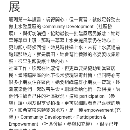
展
珊瑚第一年讀書，玩得開心，但一實習，就鼓足幹勁去
做上水臨屋區的 Community Development（社區發
展），與街坊溝通，協助最後一批臨屋居民搬離。她每
早踩單車上班，那時一幕幕上水美麗風景仍在她心上，
更勾起小時侯回憶，她兒時住過上水，未有上水廣場前
跨越那地方，就是農田，她會幫忙養雞的老婆婆收集雞
蛋，很早生起愛護土地的心。
社區工作，喚起在地感情，但更重要是協助到當區居
民。當時臨屋區的地下很常發現吸毒針筒，但同時亦有
很多小朋友住在區內，她要組織這群小朋友一齊玩，逐
漸感染他們一起改善生命。珊瑚會給他們一部相機，讓
他們拍攝自己住的社區狀況，這種 participation （參
與）讓小朋友很享受拍攝，更可以細眼看自己喜歡的地
方，和希望帶來轉變的地方，是一種 empowerment (充
權 )。Community Development，Participation &
Empowerment （社區發展，參與和充權），很早已埋