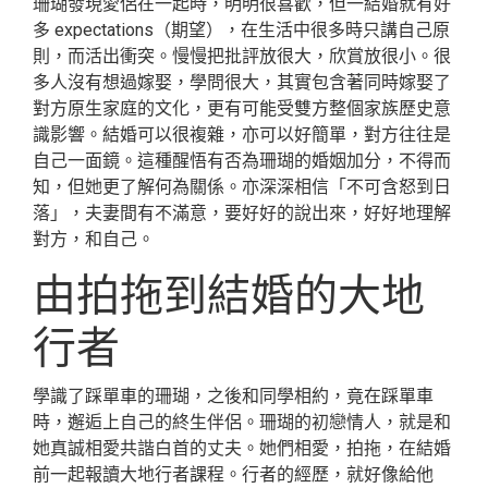
珊瑚發現愛侶在一起時，明明很喜歡，但一結婚就有好
多 expectations（期望），在生活中很多時只講自己原
則，而活出衝突。慢慢把批評放很大，欣賞放很小。很
多人沒有想過嫁娶，學問很大，其實包含著同時嫁娶了
對方原生家庭的文化，更有可能受雙方整個家族歷史意
識影響。結婚可以很複雜，亦可以好簡單，對方往往是
自己一面鏡。這種醒悟有否為珊瑚的婚姻加分，不得而
知，但她更了解何為關係。亦深深相信「不可含怒到日
落」，夫妻間有不滿意，要好好的說出來，好好地理解
對方，和自己。
由拍拖到結婚的大地
行者
學識了踩單車的珊瑚，之後和同學相約，竟在踩單車
時，邂逅上自己的終生伴侶。珊瑚的初戀情人，就是和
她真誠相愛共諧白首的丈夫。她們相愛，拍拖，在結婚
前一起報讀大地行者課程。行者的經歷，就好像給他