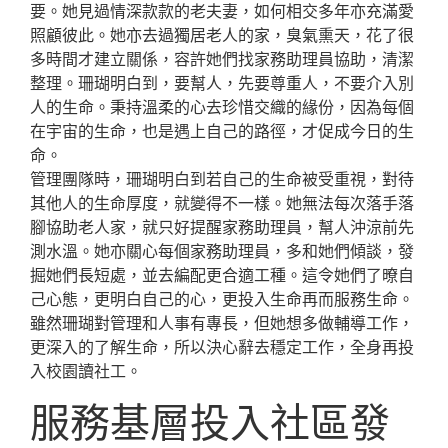
要。她見過情深款款的老夫妻，如何相交多年亦充滿愛
照顧彼此。她亦去過獨居老人的家，臭氣熏天，花了很
多時間才建立關係，容許她們找家務助理員協助，清潔
整理。珊瑚明白到，要幫人，先要尊重人，不要介入別
人的生命。秉持溫柔的心去珍惜交織的緣份，因為每個
在宇宙的生命，也是遇上自己的路徑，才促成今日的生
命。
管理團隊時，珊瑚明白到若自己的生命被受重視，對待
其他人的生命厚度，就變得不一樣。她無法每次落手落
腳協助老人家，就只好提醒家務助理員，幫人沖涼前先
測水溫。她亦關心每個家務助理員，多和她們傾談，發
掘她們長短處，並去編配更合適工種。這令她們了暸自
己心態，更明白自己的心，更投入生命再而服務生命。
雖然珊瑚對管理和人事有專長，但她想多做輔導工作，
更深入的了解生命，所以決心辭去穩定工作，全身再投
入校園讀社工。
服務基層投入社區發