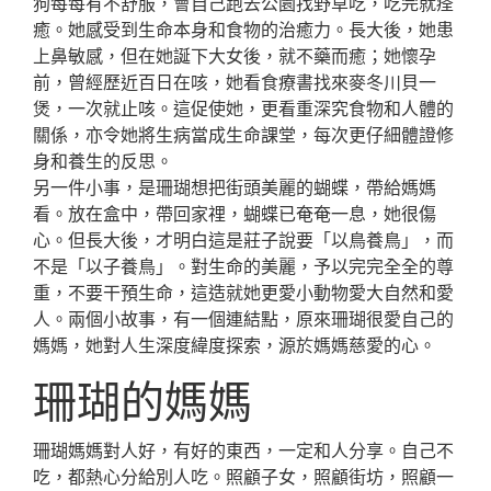
狗每每有不舒服，會自己跑去公園找野草吃，吃完就痊
癒。她感受到生命本身和食物的治癒力。長大後，她患
上鼻敏感，但在她誕下大女後，就不藥而癒；她懷孕
前，曾經歷近百日在咳，她看食療書找來麥冬川貝一
煲，一次就止咳。這促使她，更看重深究食物和人體的
關係，亦令她將生病當成生命課堂，每次更仔細體證修
身和養生的反思。
另一件小事，是珊瑚想把街頭美麗的蝴蝶，帶給媽媽
看。放在盒中，帶回家𥚃，蝴蝶已奄奄一息，她很傷
心。但長大後，才明白這是莊子說要「以鳥養鳥」，而
不是「以子養鳥」。對生命的美麗，予以完完全全的尊
重，不要干預生命，這造就她更愛小動物愛大自然和愛
人。兩個小故事，有一個連結點，原來珊瑚很愛自己的
媽媽，她對人生深度緯度探索，源於媽媽慈愛的心。
珊瑚的媽媽
珊瑚媽媽對人好，有好的東西，一定和人分享。自己不
吃，都熱心分給別人吃。照顧子女，照顧街坊，照顧一