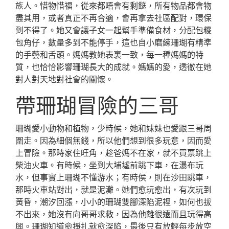
族人。惜物惜福，從來都唔會有剩餸，所有物品都會物
盡其用，或者真正不再合適，會再拿去社區配對，環保
到不得了。她又會讓子女一起幫手準備食材，分配包糭
包角仔，數量多到不能停手，這也自小磨練珊瑚有精準
的手藝和舌頭。媽媽教她表裏一致，每一種媽媽的特
質，也恰恰影響珊瑚長大的成就。媽媽的愛，透徹在她
對人對天地對社會的關懷。
帶珊瑚冒險的三哥
珊瑚愛小動物和植物，少時候，她和妹妹也愛跟三哥周
圍走。因為細個無錢，所以他們想到很多玩意，因而愛
上冒險。那時家住旺角，趁爸媽不在家，就不買票跳上
柴油火車。有時候，坐到大埔墟前跳下車，在瀑布玩
水，但事實上珊瑚不懂游水；有時侯，則在沙田跳車，
那時火車站對出，就是泥灘。她們愈玩愈出，有次玩到
黃昏，潮汐回漲，小小的珊瑚雙腳深陷泥𥚃，如何也拔
不出來，她沒有向哥哥求救，因為他離很遠而且玩得高
興。珊瑚知道愈掙扎就愈深陷，最後只有放輕每步放空