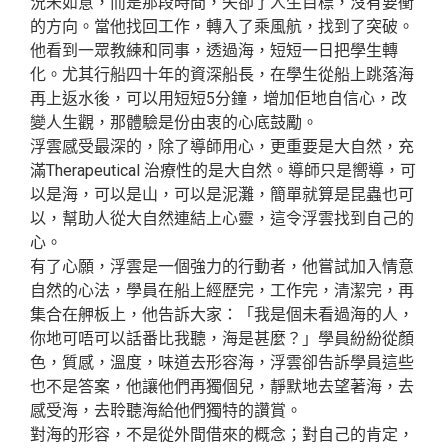
況未如意，而是那段時間，失卻了人生目標，沒有要衝
的方向。當他找回工作，轉入了乘風航，找到了突破。
他看到一眾教練和同事，透過海，短短一日把學生轉
化。尤其行船四十年的資深船長，在學生從船上跳落海
再上返水後，可以用短短5分鐘，增加佢地自信心，改
變人生觀，那體驗是份由衷的心底鼓勵。
浮雲感受最深的，除了導師用心，更重要是大自然，充
滿Therapeutical 治療性的是大自然。導師只是嚮導，可
以是海，可以是山，可以是泥灘，簡單就算是昆蟲也可
以，幫助人從大自然連結上心靈，這令浮雲找到自己的
心。
有了心願，浮雲是一個強力的行動者，他嘗試加入情意
自然的心法，學員在船上經歷完，工作完，清潔完，再
集合在舺板上，他告訴大家：「我是個未看過海的人，
你地可唔可以話番比我聽，海是甚麼？」學員紛紛從顏
色，質感，溫度，味道去形容海，浮雲卻告訴學員這些
也不是答案，他讓他們再獨個兒，靜默地去望著海，去
感受海，去聆聽海給他們獨特的讚賞。
對海的形容，不是從外間借來的概念；對自己的肯定，