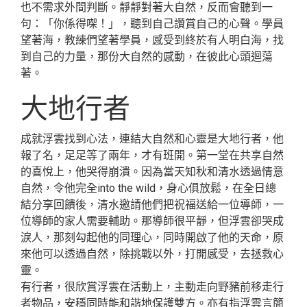
也不需求外間判斷。靜靜對著大自然，反而會聽到一
句：「你係得㗎！」，聽到自己讚賞自己的心聲。學員
望著海，教練們望著學員，感受到終於有人明白海，找
到自己的力量，那份大自然的感動，在彼此心頭迴蕩
著。
大地行者
成就浮雲找到心法，連結大自然和心靈是大地行者，他
報了名，足足等了兩年，才有班開。第一堂在共享自然
的喜悅上，他哭得崩潰。因為當天知秋和清水透過情意
自然，令他完全into the wild，身心俱放鬆，在全日總
結分享回饋後，清水邀請他們把祝福送給一位導師，一
位導師的家人需要輔助。那導師很平靜，但浮雲卻哭成
淚人，那刻勾起他的同理心，同時開啟了他的天命，原
來他可以透過自然，除挑戰以外，打開感受，去拯救心
靈。
有行者，很欣賞浮雲在活動上，主動走向野豬前移走行
者物品，安穩同時能和諧地保護雙方。亦有指浮雲言簡