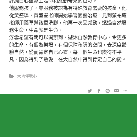
許純白心靈添上足印和感動帶來的色彩。
他服務孩子，亦服務被認為有特殊教育需要的孩童，他
從黃盛璘，黃盛瑩老師開始學習園藝治療，見到蔡祐庭
老師用藥草幫孩童洗腳，他再一次受感動，透過自然服
務生命，生命就是生命。
浮雲希望有朝可以開辦到，遊沐自然教育中心，令更多
的生命，有個遊樂場，有個保障私隱的空間，去深度體
驗自然，從而肯定自己心靈。每一個生命也變得不平
凡，因為得到了熱愛，在大自然中得到肯定自己的愛。
大地伴我心
© Gaia Association (Charity) Limited 2017
為愛服務，初心繪白鷺 [白鷺]
2020年4月4日啟事