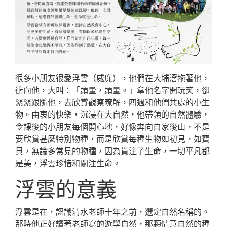
很多小朋友很愛浮雲（威廉），他們在大埔滘拖著他，
衝向他，大叫：「頭暈，頭暈。」拿他名字開玩笑，卻
緊緊跟隨他，去欣賞觀察暸解，四週和他們共處的小生
物。由衷的快樂，沉浸在大自然，他帶領的自然體驗，
令課後的小朋友每個開心地，好像奔向自家後山，不是
要欣賞甚麼特別物種，而是欣賞每種生物如初見，如寶
貝，無論多常見的物種，因為貫注了生命，一切平凡都
是美，浮雲珍惜和關注生命。
浮雲的意義
浮雲是在，認識清水老師十年之前，選定自然名稱的。
那時他正好讀著老師寫的遊學自然，那顆情意自然的種