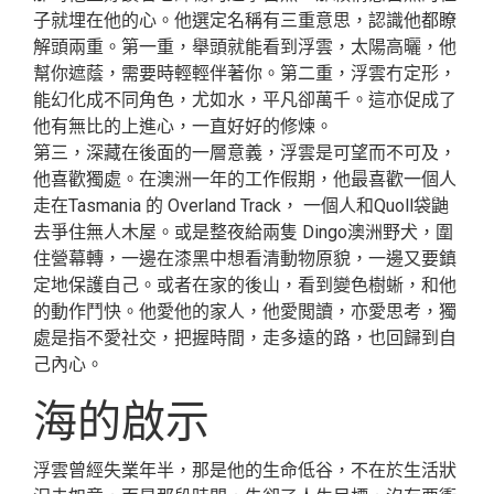
子就埋在他的心。他選定名稱有三重意思，認識他都瞭
解頭兩重。第一重，舉頭就能看到浮雲，太陽高曬，他
幫你遮蔭，需要時輕輕伴著你。第二重，浮雲冇定形，
能幻化成不同角色，尤如水，平凡卻萬千。這亦促成了
他有無比的上進心，一直好好的修煉。
第三，深藏在後面的一層意義，浮雲是可望而不可及，
他喜歡獨處。在澳洲一年的工作假期，他最喜歡一個人
走在Tasmania 的 Overland Track， 一個人和Quoll袋鼬
去爭住無人木屋。或是整夜給兩隻 Dingo澳洲野犬，圍
住營幕轉，一邊在漆黑中想看清動物原貌，一邊又要鎮
定地保護自己。或者在家的後山，看到變色樹蜥，和他
的動作鬥快。他愛他的家人，他愛閲讀，亦愛思考，獨
處是指不愛社交，把握時間，走多遠的路，也回歸到自
己內心。
海的啟示
浮雲曾經失業年半，那是他的生命低谷，不在於生活狀