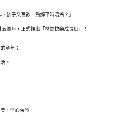
心，孩子又喜歡，點解平時唔搞？」
廿五週年，正式推出「林間快樂成長班」！
樂的童年；
生活。
專業，信心保證