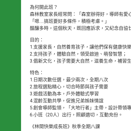
為何開此班？
森林教室家長經常問：「森室辦得好，導師有愛
「嗯…..搞班要好多條件，積極考慮。」
醞釀多時，這個秋天，既回應訴求，又紀念自協
目的：
1.支援家長，自然養育孩子，讓他們保有健康快
2.支持孩子，體驗自然，領受啟迪、萌發智慧；
3.倡新文化，孩子需要大自然，滋養生命，補習
特色：
1.日期次數任選，最少兩次，全期八次
2.旅程選點精心，切合時節與孩子需要
3.遊戲活動為本，戶外體驗式學習
4.混齡互動共學，促進兄弟姊妹情誼
5.創會導師監領，「大地行者」主帶，設計帶領
6.小班（20人）出行，照顧適切，互動充份。
《林間快樂成長班》秋季全期八課