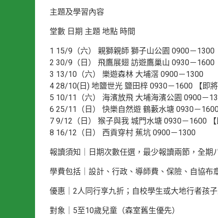
主題及學習內容
堂數 日期 主題 地點 時間
1 15/9（六） 親獅親師 獅子山公園 0900－1300
2 30/9（日） 飛鷹展翅 訪遊鷹巢山 0930－160
3 13/10（六） 樂遊森林 大埔滘 0900－1300
4 28/10(日) 地鹽世光 鹽田梓 0930－1600 【
5 10/11（六） 海濱放飛 大埔海濱公園 0900－13
6 25/11（日） 快樂自然遊 鶴藪水塘 0930－16
7 9/12（日） 猴子與我 城門水塘 0930－1600
8 16/12（日） 西貢穿村 蕉坑 0900－1300
報讀須知｜日期次數任選，最少報讀兩節，全期
學費包括｜設計、行政、導師費、保險、自協布
優惠｜2人同行享九折；自校學生或大地行者孩子
對象｜5至10歲兒童（森室舊生優先）